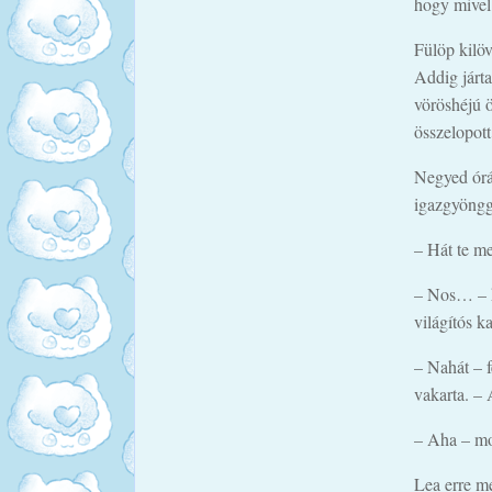
hogy mivel 
Fülöp kilöv
Addig járta
vöröshéjú ö
összelopott
Negyed órá
igazgyöngg
– Hát te me
– Nos… – k
világítós k
– Nahát – f
vakarta. – 
– Aha – mo
Lea erre me