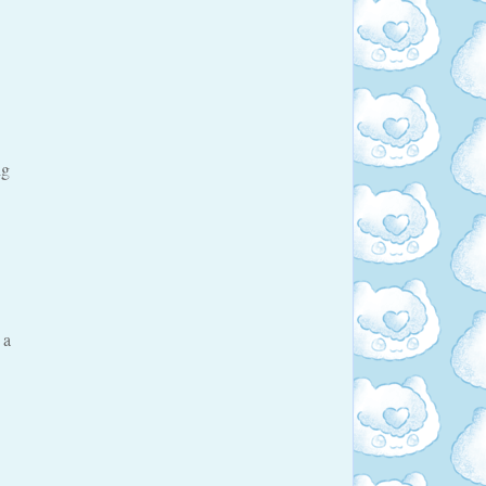
ig
 a