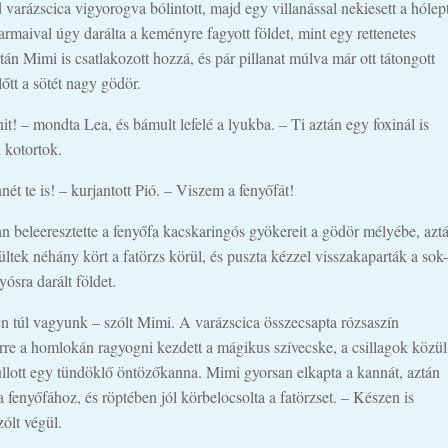
varázscica vigyorogva bólintott, majd egy villanással nekiesett a hólep
armaival úgy darálta a keményre fagyott földet, mint egy rettenetes
tán Mimi is csatlakozott hozzá, és pár pillanat múlva már ott tátongott
lőtt a sötét nagy gödör.
t! – mondta Lea, és bámult lefelé a lyukba. – Ti aztán egy foxinál is
 kotortok.
nét te is! – kurjantott Pió. – Viszem a fenyőfát!
n beleeresztette a fenyőfa kacskaringós gyökereit a gödör mélyébe, azt
ültek néhány kört a fatörzs körül, és puszta kézzel visszakaparták a sok-
ósra darált földet.
n túl vagyunk – szólt Mimi. A varázscica összecsapta rózsaszín
rre a homlokán ragyogni kezdett a mágikus szívecske, a csillagok közül
ullott egy tündöklő öntözőkanna. Mimi gyorsan elkapta a kannát, aztán
 fenyőfához, és röptében jól körbelocsolta a fatörzset. – Készen is
ólt végül.