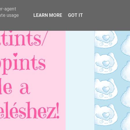
er-agent
rate usage
LEARN MORE
GOT IT