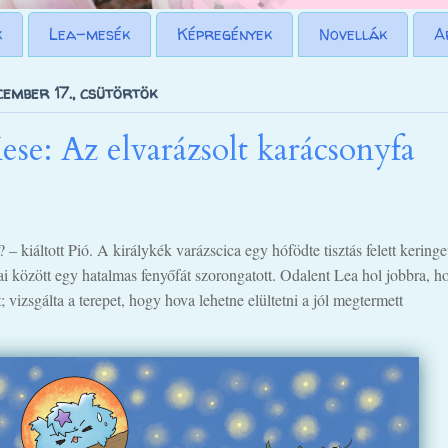
k
Lea-mesék
Képregények
Novellák
A
ember 17., csütörtök
ese: Az elvarázsolt karácsonyfa
z? – kiáltott Pió. A királykék varázscica egy hófödte tisztás felett keringet
i között egy hatalmas fenyőfát szorongatott. Odalent Lea hol jobbra, ho
t; vizsgálta a terepet, hogy hova lehetne elültetni a jól megtermett