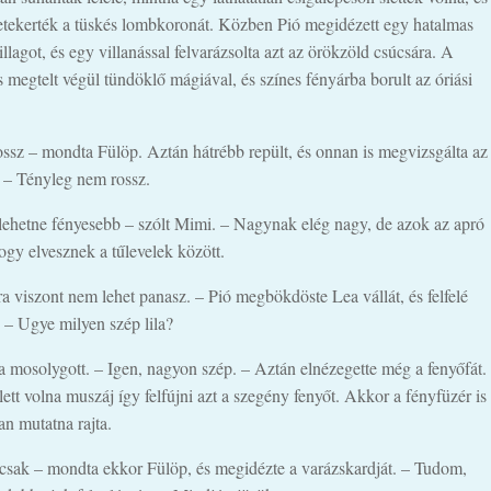
etekerték a tüskés lombkoronát. Közben Pió megidézett egy hatalmas
llagot, és egy villanással felvarázsolta azt az örökzöld csúcsára. A
s megtelt végül tündöklő mágiával, és színes fényárba borult az óriási
ssz – mondta Fülöp. Aztán hátrébb repült, és onnan is megvizsgálta az
 – Tényleg nem rossz.
 lehetne fényesebb – szólt Mimi. – Nagynak elég nagy, de azok az apró
gy elvesznek a tűlevelek között.
ra viszont nem lehet panasz. – Pió megbökdöste Lea vállát, és felfelé
 – Ugye milyen szép lila?
a mosolygott. – Igen, nagyon szép. – Aztán elnézegette még a fenyőfát.
ett volna muszáj így felfújni azt a szegény fenyőt. Akkor a fényfüzér is
an mutatna rajta.
 csak – mondta ekkor Fülöp, és megidézte a varázskardját. – Tudom,