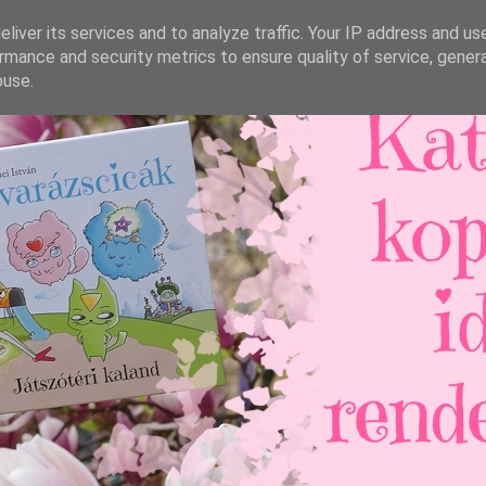
liver its services and to analyze traffic. Your IP address and us
rmance and security metrics to ensure quality of service, gene
buse.