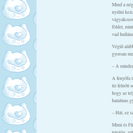
Mind a nég
nyúlni kezd
vágyakozott
földet, min
vad hullámz
Végül alább
gyorsan meg
– A mindens
A fenyőfa t
tíz felnőtt
hogy az tel
hatalmas g
– Hát, ez s
Mimi és Fül
tetejéig, a