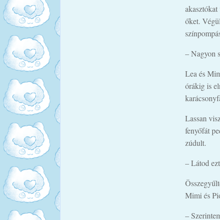
akasztókat 
őket. Végül
színpompás
– Nagyon s
Lea és Mimi
órákig is e
karácsonyf
Lassan vis
fenyőfát pe
zúdult.
– Látod ez
Összegyűlt
Mimi és Pió
– Szerinte