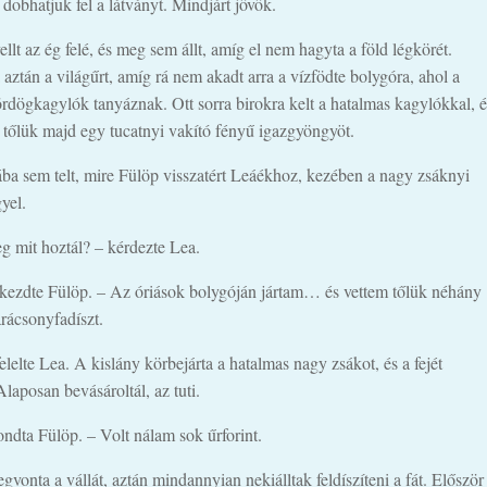
dobhatjuk fel a látványt. Mindjárt jövök.
ellt az ég felé, és meg sem állt, amíg el nem hagyta a föld légkörét.
 aztán a világűrt, amíg rá nem akadt arra a vízfödte bolygóra, ahol a
rdögkagylók tanyáznak. Ott sorra birokra kelt a hatalmas kagylókkal, é
 tőlük majd egy tucatnyi vakító fényű igazgyöngyöt.
ba sem telt, mire Fülöp visszatért Leáékhoz, kezében a nagy zsáknyi
yel.
g mit hoztál? – kérdezte Lea.
ezdte Fülöp. – Az óriások bolygóján jártam… és vettem tőlük néhány
arácsonyfadíszt.
elelte Lea. A kislány körbejárta a hatalmas nagy zsákot, és a fejét
Alaposan bevásároltál, az tuti.
ndta Fülöp. – Volt nálam sok űrforint.
gvonta a vállát, aztán mindannyian nekiálltak feldíszíteni a fát. Először