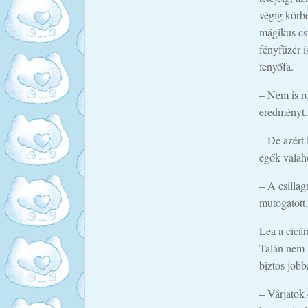
végig körb
mágikus csi
fényfüzér i
fenyőfa.
– Nem is ro
eredményt.
– De azért
égők valaho
– A csillag
mutogatott.
Lea a cicár
Talán nem l
biztos jobb
– Várjatok