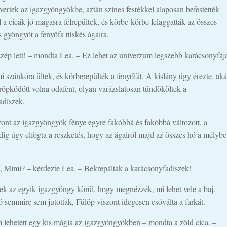
vertek az igazgyöngyökbe, aztán színes festékkel alaposan befestették
 a cicák jó magasra felrepültek, és körbe-körbe felaggatták az összes
 gyöngyöt a fenyőfa tüskés ágaira.
zép lett! – mondta Lea. – Ez lehet az univerzum legszebb karácsonyfáj
 szánkóra ültek, és körberepülték a fenyőfát. A kislány úgy érezte, aká
lröpködött volna odafent, olyan varázslatosan tündököltek a
adíszek.
zont az igazgyöngyök fénye egyre fakóbbá és fakóbbá változott, a
dig úgy elfogta a reszketés, hogy az ágairól majd az összes hó a mélybe
t, Mimi? – kérdezte Lea. – Bekrepáltak a karácsonyfadíszek!
ek az egyik igazgyöngy körül, hogy megnézzék, mi lehet vele a baj.
 semmire sem jutottak, Fülöp viszont idegesen csóválta a farkát.
m lehetett egy kis mágia az igazgyöngyökben – mondta a zöld cica. –