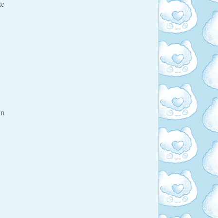
te
án