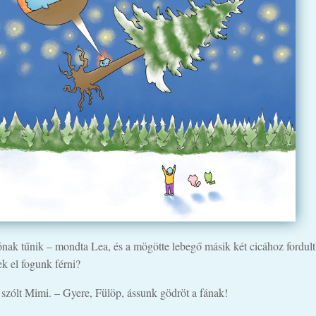
nak tűnik – mondta Lea, és a mögötte lebegő másik két cicához fordult
ek el fogunk férni?
 szólt Mimi. – Gyere, Fülöp, ássunk gödröt a fának!