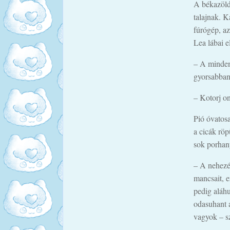
A békazöld 
talajnak. K
fúrógép, az
Lea lábai e
– A mindeni
gyorsabban
– Kotorj on
Pió óvatosa
a cicák röp
sok porhany
– A nehezé
mancsait, e
pedig aláh
odasuhant a
vagyok – sz