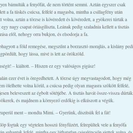
yen bámulták a fenyőfát, de nem történt semmi. Aztán egyszer csak
ett a fa tüskés csúcsa, felfelé a magasba, mintha a csillagfény után
 volna, aztán a törzse is kövéredett és kövéredett, a gyökerei túrták a
t egy nagy csapat óriásgiliszta, Leának pedig szaladnia kellett a tisztás
ása elől, nehogy orra bukjon, és elsodorja a fa.
hagyott a föld remegése, megszűnt a borzasztó morajlás, a kislány ped
pördült, hogy lássa, mivé is lett az örökzöld.
égit! – kiáltott. – Hiszen ez egy valóságos gigász!
alán ezer évet is öregedhetett. A törzse úgy megvastagodott, hogy még
 sem ölelhette volna körül, a csúcsa pedig olyan magasra szökött felfelé,
jesen beleveszett az égbolt sötétjébe. A tisztás havát össze-vissza dúrták
yökerek, és majdnem a környező erdőkig is elkúszott a végük.
zuperül ment – mondta Mimi. – Gyerünk, díszítsük fel a fát!
öp fogtak egy végtelen hosszú fényfüzért, felrepültek vele a fenyőfa
ztán suhantak lefelé, mintha egy láthatatlan csigalépcsőn siettek volna, és