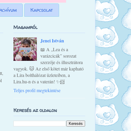
rchívum
Kapcsolat
Magamról
Jenei István
📖 A „Lea és a
varázcicák” sorozat
szerzője és illusztrátora
vagyok. 🐱 Az első kötet már kapható
t,
a Líra bolthálózat üzleteiben, a
l
Lira.hu-n és a vaterán! ✨📨
Teljes profil megtekintése
Keresés az oldalon