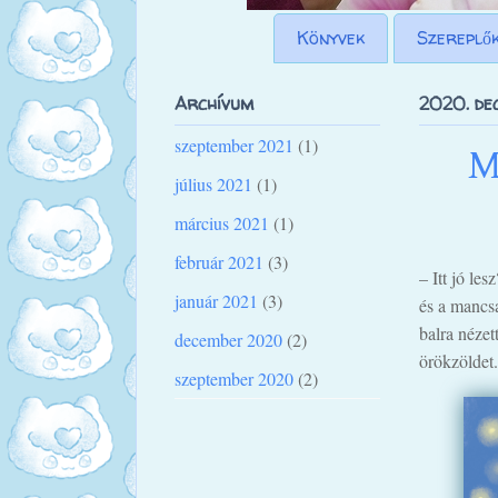
Könyvek
Szereplő
Archívum
2020. dec
szeptember 2021
(1)
M
július 2021
(1)
március 2021
(1)
február 2021
(3)
– Itt jó les
január 2021
(3)
és a mancsa
balra nézet
december 2020
(2)
örökzöldet.
szeptember 2020
(2)