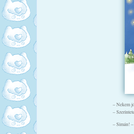
– Nekem jó
– Szerintet
– Simán! –