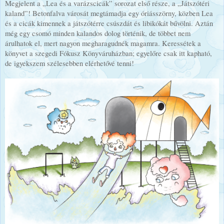
Megjelent a „Lea és a varázscicák” sorozat első része, a „Játszótéri
kaland”! Betonfalva városát megtámadja egy óriásszörny, közben Lea
és a cicák kimennek a játszótérre csúszdát és libikókát bűvölni. Aztán
még egy csomó minden kalandos dolog történik, de többet nem
árulhatok el, mert nagyon megharagudnék magamra. Keressétek a
könyvet a szegedi Fókusz Könyváruházban; egyelőre csak itt kapható,
de igyekszem szélesebben elérhetővé tenni!