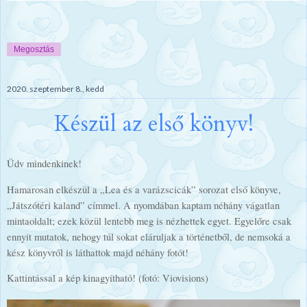
Megosztás
2020. szeptember 8., kedd
Készül az első könyv!
Üdv mindenkinek!
Hamarosan elkészül a „Lea és a varázscicák” sorozat első könyve,
„Játszótéri kaland” címmel. A nyomdában kaptam néhány vágatlan
mintaoldalt; ezek közül lentebb meg is nézhettek egyet. Egyelőre csak
ennyit mutatok, nehogy túl sokat eláruljak a történetből, de nemsoká a
kész könyvről is láthattok majd néhány fotót!
Kattintással a kép kinagyítható! (fotó: Viovisions)