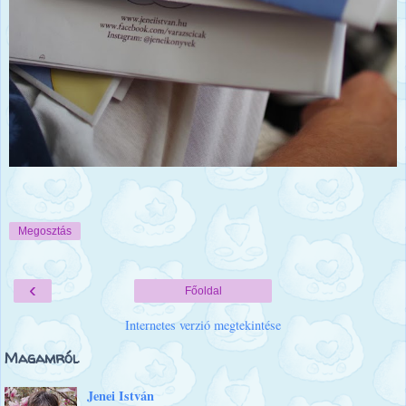
Megosztás
‹
Főoldal
Internetes verzió megtekintése
Magamról
Jenei István