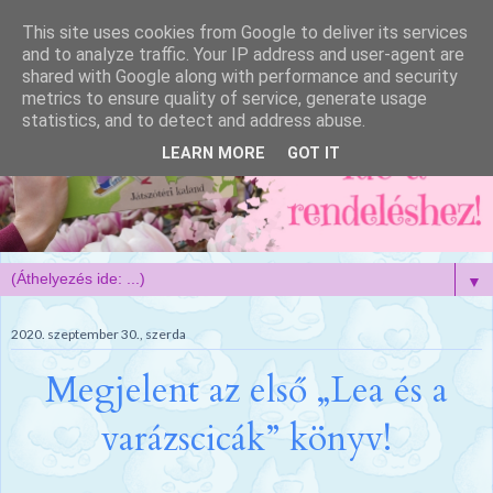
This site uses cookies from Google to deliver its services
and to analyze traffic. Your IP address and user-agent are
shared with Google along with performance and security
metrics to ensure quality of service, generate usage
statistics, and to detect and address abuse.
LEARN MORE
GOT IT
▼
2020. szeptember 30., szerda
Megjelent az első „Lea és a
varázscicák” könyv!